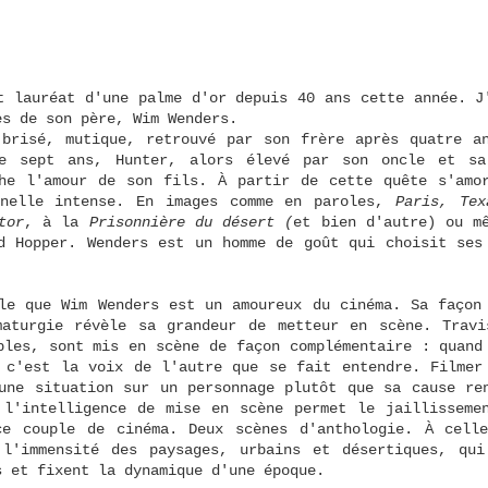
t lauréat d'une palme d'or depuis 40 ans cette année. J'
ès de son père, Wim Wenders. 
brisé, mutique, retrouvé par son frère après quatre an
e sept ans, Hunter, alors élevé par son oncle et sa 
he l'amour de son fils. À partir de cette quête s'amor
nnelle intense. En images comme en paroles, 
Paris, Tex
tor
, à la 
Prisonnière du désert (
et bien d'autre) ou mê
d Hopper. Wenders est un homme de goût qui choisit ses 
maturgie révèle sa grandeur de metteur en scène. Travi
bles, sont mis en scène de façon complémentaire : quand 
 c'est la voix de l'autre que se fait entendre. Filmer 
une situation sur un personnage plutôt que sa cause ren
l'intelligence de mise en scène permet le jaillissemen
ce couple de cinéma. Deux scènes d'anthologie. À celle
 l'immensité des paysages, urbains et désertiques, qui
s et fixent la dynamique d'une époque.