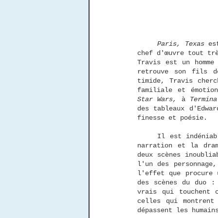
	Paris, Texas
 es
chef d'œuvre tout tr
Travis est un homme 
retrouve son fils d
timide, Travis cherc
familiale et émotio
Star Wars,
 à 
Termina
des tableaux d'Edwar
finesse et poésie. 
	Il est indéniable que Wim Wenders est un amoureux du cinéma. Sa façon de concevoir la 
narration et la dra
deux scènes inoublia
l'un des personnage,
l'effet que procure 
des scènes du duo : 
vrais qui touchent 
celles qui montrent
dépassent les humain