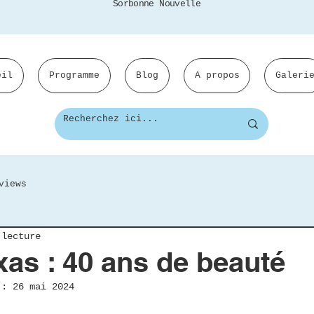
Sorbonne Nouvelle
eil
Programme
Blog
A propos
Galeri
views
 lecture
exas : 40 ans de beauté
r :
26 mai 2024